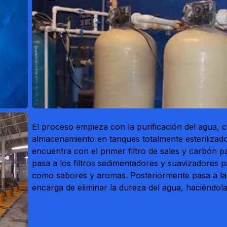
El proceso empieza con la purificación del agua
almacenamiento en tanques totalmente esterilizado
encuentra con el primer filtro de sales y carbón p
pasa a los filtros sedimentadores y suavizadores p
como sabores y aromas. Posteriormente pasa a la 
encarga de eliminar la dureza del agua, haciéndo